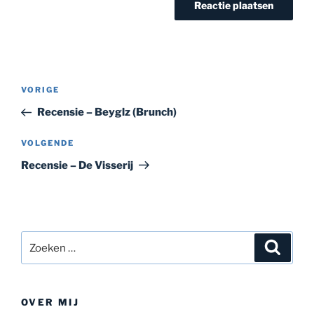
Bericht
Vorig
VORIGE
navigatie
bericht
Recensie – Beyglz (Brunch)
Volgend
VOLGENDE
bericht
Recensie – De Visserij
Zoeken
Zoeke
naar:
OVER MIJ