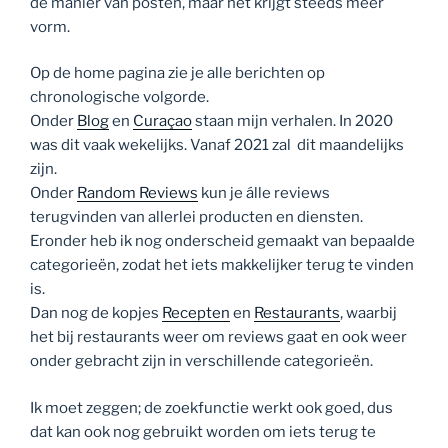
de manier van posten, maar het krijgt steeds meer
vorm.
Op de home pagina zie je alle berichten op
chronologische volgorde.
Onder
Blog
en
Curaçao
staan mijn verhalen. In 2020
was dit vaak wekelijks. Vanaf 2021 zal dit maandelijks
zijn.
Onder
Random Reviews
kun je álle reviews
terugvinden van allerlei producten en diensten.
Eronder heb ik nog onderscheid gemaakt van bepaalde
categorieën, zodat het iets makkelijker terug te vinden
is.
Dan nog de kopjes
Recepten
en
Restaurants
, waarbij
het bij restaurants weer om reviews gaat en ook weer
onder gebracht zijn in verschillende categorieën.
Ik moet zeggen; de zoekfunctie werkt ook goed, dus
dat kan ook nog gebruikt worden om iets terug te