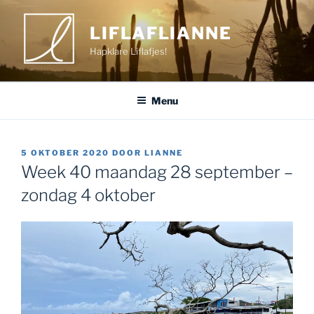
Ga
naar
LIFLAFLIANNE
de
Hapklare Liflafjes!
inhoud
Menu
GEPLAATST
5 OKTOBER 2020
DOOR
LIANNE
OP
Week 40 maandag 28 september –
zondag 4 oktober