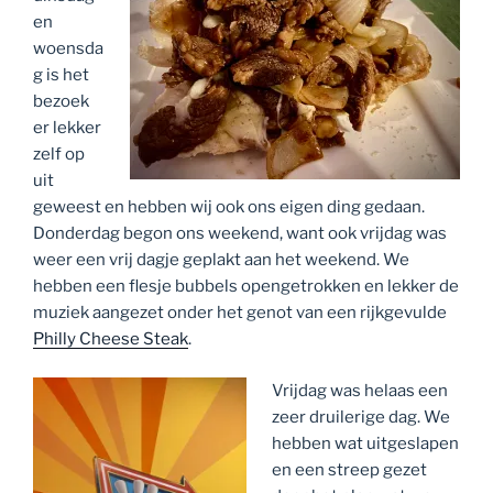
en
woensda
g is het
bezoek
er lekker
zelf op
uit
geweest en hebben wij ook ons eigen ding gedaan.
Donderdag begon ons weekend, want ook vrijdag was
weer een vrij dagje geplakt aan het weekend. We
hebben een flesje bubbels opengetrokken en lekker de
muziek aangezet onder het genot van een rijkgevulde
Philly Cheese Steak
.
Vrijdag was helaas een
zeer druilerige dag. We
hebben wat uitgeslapen
en een streep gezet