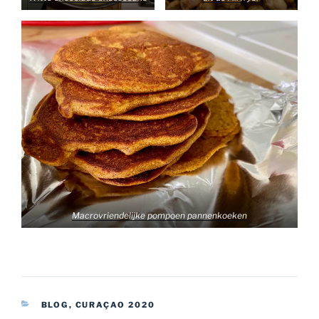
Macrovriendelijke pompoen pannenkoeken
CATEGORIEËN
BLOG
,
CURAÇAO 2020