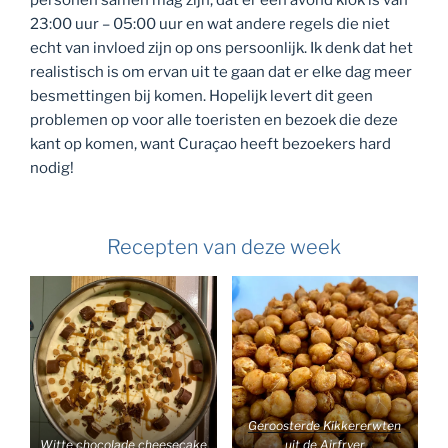
personen samen mag zijn, dat er een avond klok is van
23:00 uur – 05:00 uur en wat andere regels die niet
echt van invloed zijn op ons persoonlijk. Ik denk dat het
realistisch is om ervan uit te gaan dat er elke dag meer
besmettingen bij komen. Hopelijk levert dit geen
problemen op voor alle toeristen en bezoek die deze
kant op komen, want Curaçao heeft bezoekers hard
nodig!
Recepten van deze week
Geroosterde Kikkererwten
Witte chocolade cheesecake
uit de Airfryer