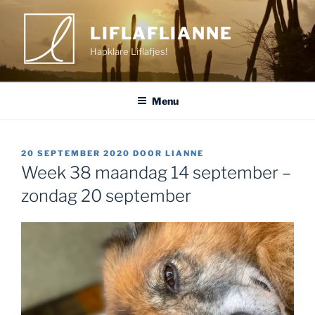
Ga
naar
LIFLAFLIANNE
de
Hapklare Liflafjes!
inhoud
Menu
GEPLAATST
20 SEPTEMBER 2020
DOOR
LIANNE
OP
Week 38 maandag 14 september –
zondag 20 september