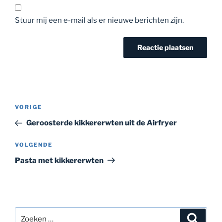
Stuur mij een e-mail als er nieuwe berichten zijn.
Bericht
Vorig
VORIGE
navigatie
bericht
Geroosterde kikkererwten uit de Airfryer
Volgend
VOLGENDE
bericht
Pasta met kikkererwten
Zoeken
Zoeke