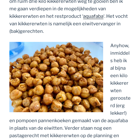
om ruim drie kilo kikkererwten weg te gooien ben ik
me gaan verdiepen in de mogelijkheden van
kikkererwten en het restproduct ‘
aquafaba
‘. Het vocht
van kikkererwten is namelijk een eiwitvervanger in
(bak)gerechten.
Anyhow,
inmiddel
s heb ik
al bijna
een kilo
kikkerer
wten
gerooste
rd (erg
lekker!)
en pompoen pannenkoeken gemaakt van de aquafaba
in plaats van de eiwitten. Verder staan nog een
pastagerecht met kikkererwten op de planning en