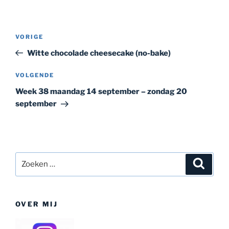
Bericht
Vorig
VORIGE
navigatie
bericht
Witte chocolade cheesecake (no-bake)
Volgend
VOLGENDE
bericht
Week 38 maandag 14 september – zondag 20
september
Zoeken
Zoeke
naar:
OVER MIJ