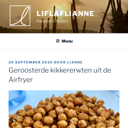
Ga
naar
LIFLAFLIANNE
de
Hapklare Liflafjes!
inhoud
Menu
GEPLAATST
20 SEPTEMBER 2020
DOOR
LIANNE
OP
Geroosterde kikkererwten uit de
Airfryer