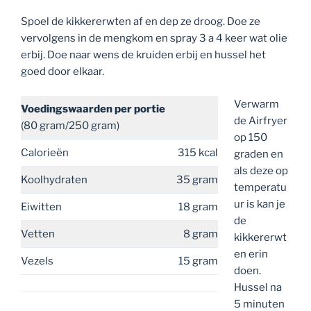
Spoel de kikkererwten af en dep ze droog. Doe ze
vervolgens in de mengkom en spray 3 a 4 keer wat olie
erbij. Doe naar wens de kruiden erbij en hussel het
goed door elkaar.
Verwarm
Voedingswaarden
per portie
de Airfryer
(80 gram/250 gram)
op 150
Calorieën
315 kcal
graden en
als deze op
Koolhydraten
35 gram
temperatu
ur is kan je
Eiwitten
18 gram
de
Vetten
8 gram
kikkererwt
en erin
Vezels
15 gram
doen.
Hussel na
5 minuten