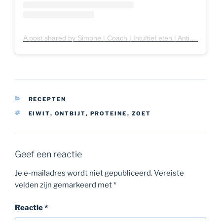
A post shared by Simone | Coach | Intuïtief eten | Antidieet | Eetbuien (@simone_den_hartog)
CATEGORIEËN
RECEPTEN
TAGS
EIWIT
,
ONTBIJT
,
PROTEINE
,
ZOET
Geef een reactie
Je e-mailadres wordt niet gepubliceerd.
Vereiste
velden zijn gemarkeerd met
*
Reactie
*