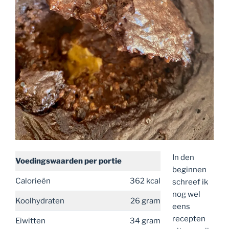
In den
Voedingswaarden
per portie
beginnen
Calorieën
362 kcal
schreef ik
nog wel
Koolhydraten
26 gram
eens
recepten
Eiwitten
34 gram