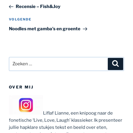
navigatie
bericht
Recensie – Fish&Joy
Volgend
VOLGENDE
bericht
Noodles met gamba’s en groente
Zoeken
Zoeke
naar:
OVER MIJ
Liflaf Lianne, een knipoog naar de
fonetische ‘Live, Love, Laugh’ klassieker. Ik presenteer
jullie hapklare stukjes tekst en beeld over eten,