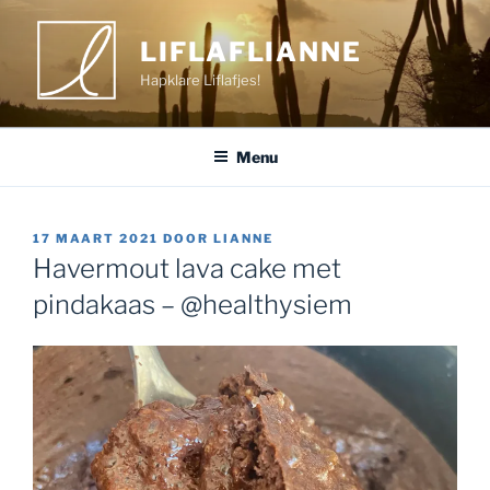
Ga
naar
LIFLAFLIANNE
de
Hapklare Liflafjes!
inhoud
Menu
GEPLAATST
17 MAART 2021
DOOR
LIANNE
OP
Havermout lava cake met
pindakaas – @healthysiem