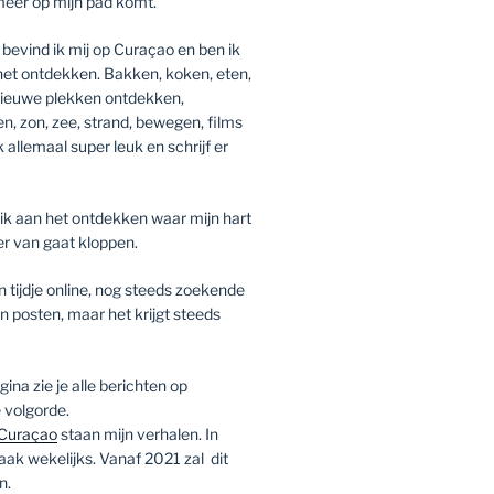
meer op mijn pad komt.
bevind ik mij op Curaçao en ben ik
 het ontdekken. Bakken, koken, eten,
 nieuwe plekken ontdekken,
zen, zon, zee, strand, bewegen, films
k allemaal super leuk en schrijf er
ik aan het ontdekken waar mijn hart
er van gaat kloppen.
n tijdje online, nog steeds zoekende
n posten, maar het krijgt steeds
na zie je alle berichten op
 volgorde.
Curaçao
staan mijn verhalen. In
ak wekelijks. Vanaf 2021 zal dit
n.