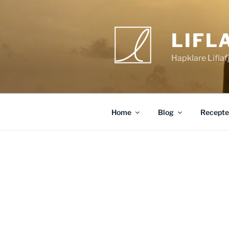
Ga
naar
de
LIFL
inhoud
Hapklare Liflaf
Home
Blog
Recepte