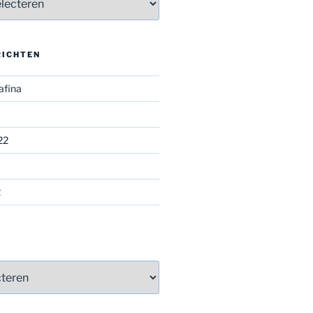
RICHTEN
afina
22
2