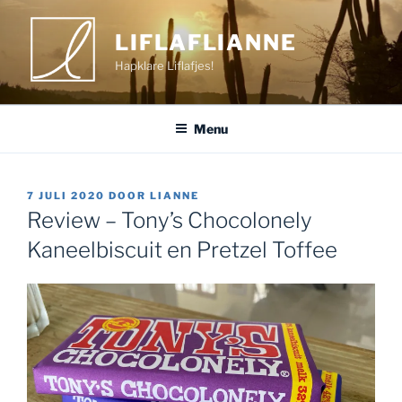
Ga
naar
LIFLAFLIANNE
de
Hapklare Liflafjes!
inhoud
Menu
GEPLAATST
7 JULI 2020
DOOR
LIANNE
OP
Review – Tony’s Chocolonely
Kaneelbiscuit en Pretzel Toffee