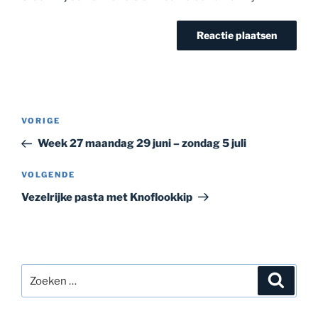
Bericht
Vorig
VORIGE
navigatie
bericht
Week 27 maandag 29 juni – zondag 5 juli
Volgend
VOLGENDE
bericht
Vezelrijke pasta met Knoflookkip
Zoeken
Zoeke
naar: