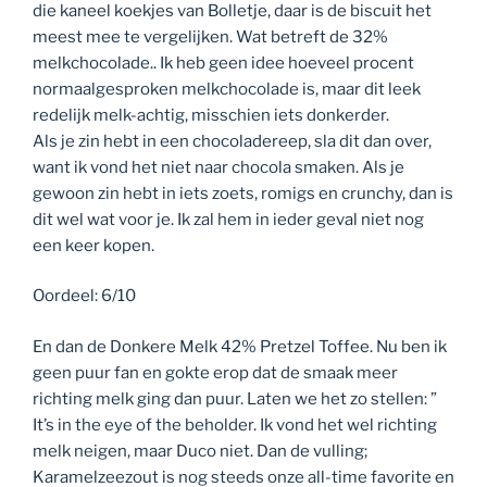
die kaneel koekjes van Bolletje, daar is de biscuit het
meest mee te vergelijken. Wat betreft de 32%
melkchocolade.. Ik heb geen idee hoeveel procent
normaalgesproken melkchocolade is, maar dit leek
redelijk melk-achtig, misschien iets donkerder.
Als je zin hebt in een chocoladereep, sla dit dan over,
want ik vond het niet naar chocola smaken. Als je
gewoon zin hebt in iets zoets, romigs en crunchy, dan is
dit wel wat voor je. Ik zal hem in ieder geval niet nog
een keer kopen.
Oordeel: 6/10
En dan de Donkere Melk 42% Pretzel Toffee. Nu ben ik
geen puur fan en gokte erop dat de smaak meer
richting melk ging dan puur. Laten we het zo stellen: ”
It’s in the eye of the beholder. Ik vond het wel richting
melk neigen, maar Duco niet. Dan de vulling;
Karamelzeezout is nog steeds onze all-time favorite en