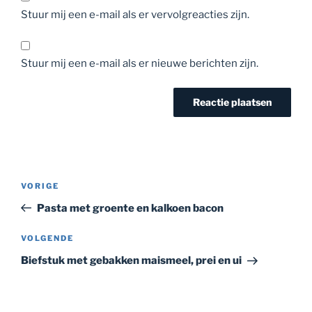
Stuur mij een e-mail als er vervolgreacties zijn.
Stuur mij een e-mail als er nieuwe berichten zijn.
Bericht
Vorig
VORIGE
navigatie
bericht
Pasta met groente en kalkoen bacon
Volgend
VOLGENDE
bericht
Biefstuk met gebakken maismeel, prei en ui