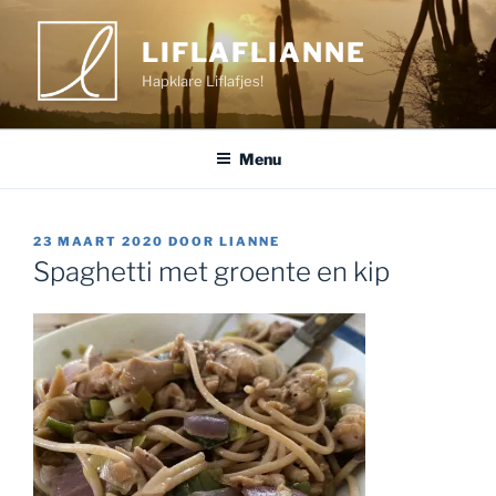
Ga
naar
LIFLAFLIANNE
de
Hapklare Liflafjes!
inhoud
Menu
GEPLAATST
23 MAART 2020
DOOR
LIANNE
OP
Spaghetti met groente en kip