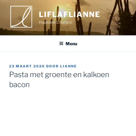
Ga
naar
LIFLAFLIANNE
de
Hapklare Liflafjes!
inhoud
Menu
GEPLAATST
23 MAART 2020
DOOR
LIANNE
OP
Pasta met groente en kalkoen
bacon