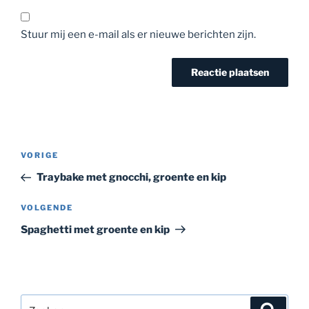
Stuur mij een e-mail als er nieuwe berichten zijn.
Bericht
Vorig
VORIGE
navigatie
bericht
Traybake met gnocchi, groente en kip
Volgend
VOLGENDE
bericht
Spaghetti met groente en kip
Zoeken
Zoeke