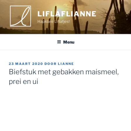
Ga
naar
LIFLAFLIANNE
de
Hapklare Liflafjes!
inhoud
Menu
GEPLAATST
23 MAART 2020
DOOR
LIANNE
OP
Biefstuk met gebakken maismeel,
prei en ui