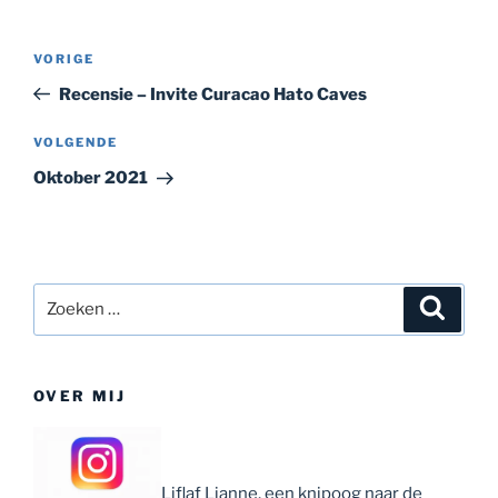
Bericht
Vorig
VORIGE
navigatie
bericht
Recensie – Invite Curacao Hato Caves
Volgend
VOLGENDE
bericht
Oktober 2021
Zoeken
Zoeke
naar:
OVER MIJ
Liflaf Lianne, een knipoog naar de