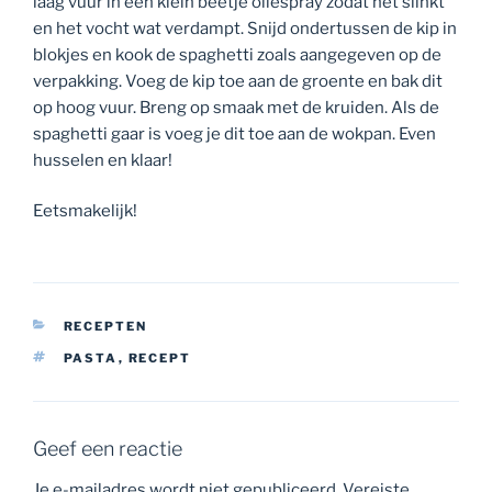
laag vuur in een klein beetje oliespray zodat het slinkt
en het vocht wat verdampt. Snijd ondertussen de kip in
blokjes en kook de spaghetti zoals aangegeven op de
verpakking. Voeg de kip toe aan de groente en bak dit
op hoog vuur. Breng op smaak met de kruiden. Als de
spaghetti gaar is voeg je dit toe aan de wokpan. Even
husselen en klaar!
Eetsmakelijk!
CATEGORIEËN
RECEPTEN
TAGS
PASTA
,
RECEPT
Geef een reactie
Je e-mailadres wordt niet gepubliceerd.
Vereiste