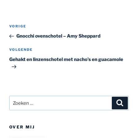
Bericht
Vorig
VORIGE
navigatie
bericht
Gnocchi ovenschotel – Amy Sheppard
Volgend
VOLGENDE
bericht
Gehakt en linzenschotel met nacho’s en guacamole
Zoeken
Zoeke
naar:
OVER MIJ