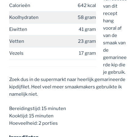
Calorieën
642 kcal
van dit
recept
Koolhydraten
58 gram
hang
vooral af
Eiwitten
41 gram
van de
Vetten
23 gram
smaak van
de
Vezels
17 gram
gemarinee
rde kip die
je gebruik.
Zoek dus in de supermarkt naar heerlijk gemarineerde
kipdijfilet. Heel veel meer smaakmakers gebruikte ik
namelijk niet.
Bereidingstijd: 15 minuten
Kooktijd: 15 minuten
Hoeveelheid: 2 porties