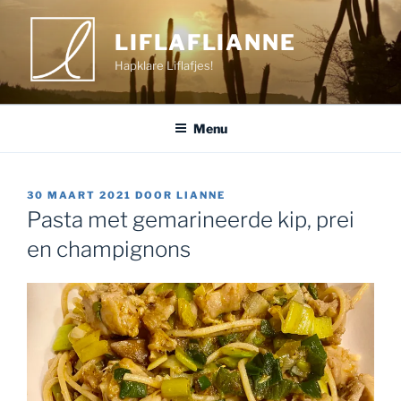
Ga
naar
LIFLAFLIANNE
de
Hapklare Liflafjes!
inhoud
Menu
GEPLAATST
30 MAART 2021
DOOR
LIANNE
OP
Pasta met gemarineerde kip, prei
en champignons