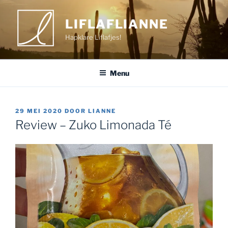
Ga
naar
LIFLAFLIANNE
de
Hapklare Liflafjes!
inhoud
Menu
GEPLAATST
29 MEI 2020
DOOR
LIANNE
OP
Review – Zuko Limonada Té