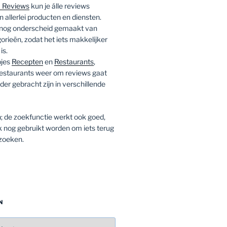
 Reviews
kun je álle reviews
 allerlei producten en diensten.
 nog onderscheid gemaakt van
rieën, zodat het iets makkelijker
is.
pjes
Recepten
en
Restaurants
,
 restaurants weer om reviews gaat
er gebracht zijn in verschillende
; de zoekfunctie werkt ook goed,
k nog gebruikt worden om iets terug
 zoeken.
N