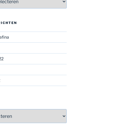
RICHTEN
afina
22
2