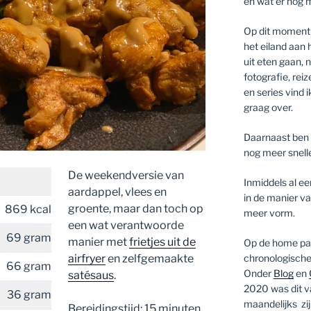
en wat er nog 
Op dit moment 
het eiland aan
uit eten gaan,
fotografie, rei
en series vind i
graag over.
Daarnaast ben 
nog meer snell
De weekendversie van
Inmiddels al ee
aardappel, vlees en
in de manier va
groente, maar dan toch op
869 kcal
meer vorm.
een wat verantwoorde
69 gram
manier met
frietjes uit de
Op de home pagi
chronologische
airfryer
en zelfgemaakte
66 gram
Onder
Blog
en
satésaus
.
2020 was dit va
36 gram
maandelijks zij
Bereidingstijd: 15 minuten