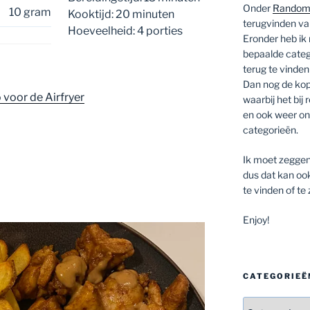
Onder
Random
10 gram
Kooktijd: 20 minuten
terugvinden van
Hoeveelheid: 4 porties
Eronder heb ik
bepaalde catego
terug te vinden 
Dan nog de ko
 voor de Airfryer
waarbij het bij
en ook weer ond
categorieën.
Ik moet zeggen
dus dat kan oo
te vinden of te
Enjoy!
CATEGORIEË
Categorieën