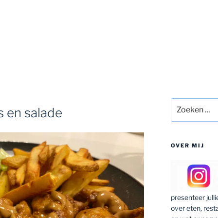
Zoeken
s en salade
naar:
OVER MIJ
presenteer jull
over eten, rest