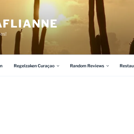
AFLIANNE
jes!
n
Regelzaken Curaçao
Random Reviews
Restau