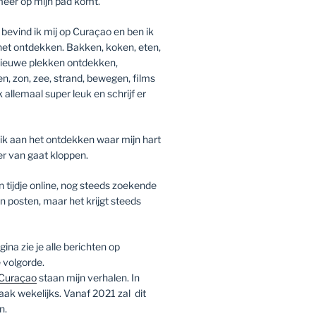
meer op mijn pad komt.
bevind ik mij op Curaçao en ben ik
 het ontdekken. Bakken, koken, eten,
 nieuwe plekken ontdekken,
zen, zon, zee, strand, bewegen, films
k allemaal super leuk en schrijf er
ik aan het ontdekken waar mijn hart
er van gaat kloppen.
n tijdje online, nog steeds zoekende
n posten, maar het krijgt steeds
na zie je alle berichten op
 volgorde.
Curaçao
staan mijn verhalen. In
ak wekelijks. Vanaf 2021 zal dit
n.