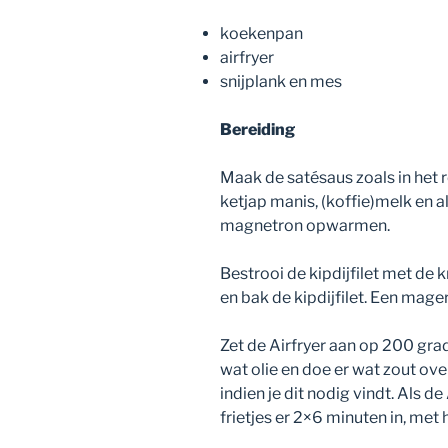
koekenpan
airfryer
snijplank en mes
Bereiding
Maak de satésaus zoals in het
ketjap manis, (koffie)melk en al
magnetron opwarmen.
Bestrooi de kipdijfilet met de 
en bak de kipdijfilet. Een mager
Zet de Airfryer aan op 200 grad
wat olie en doe er wat zout ove
indien je dit nodig vindt. Als d
frietjes er 2×6 minuten in, met