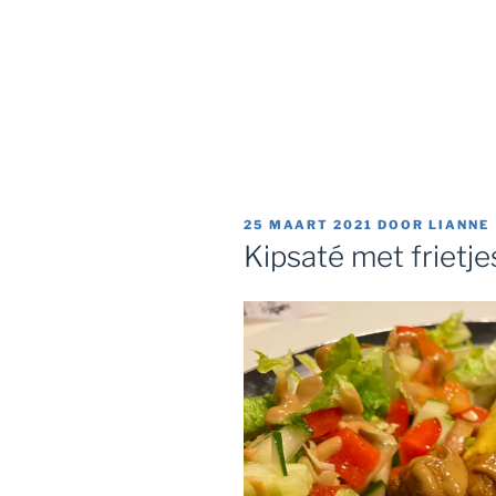
GEPLAATST
25 MAART 2021
DOOR
LIANNE
OP
Kipsaté met frietje