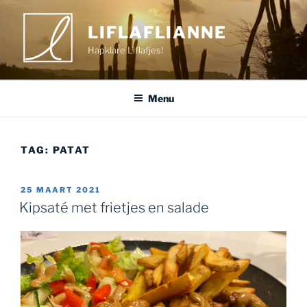
Ga
naar
LIFLAFLIANNE
de
Hapklare Liflafjes!
inhoud
Menu
TAG:
PATAT
GEPLAATST
25 MAART 2021
OP
Kipsaté met frietjes en salade