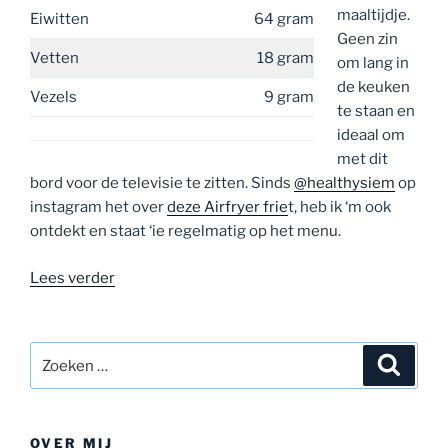
maaltijdje.
Eiwitten
64 gram
Geen zin
Vetten
18 gram
om lang in
de keuken
Vezels
9 gram
te staan en
ideaal om
met dit
bord voor de televisie te zitten. Sinds
@healthysiem
op
instagram het over
deze Airfryer frie
t, heb ik ‘m ook
ontdekt en staat ‘ie regelmatig op het menu.
“Varkenshaasje
Lees verder
met
champignons
en
Zoeken
Zoeke
frietjes”
naar:
OVER MIJ