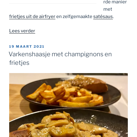
rde manier
met
frietjes uit de airfryer
en zelfgemaakte
satésaus
.
“Kipsaté
Lees verder
met
frietjes
GEPLAATST
19 MAART 2021
OP
en
Varkenshaasje met champignons en
salade”
frietjes