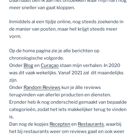
Daarnaast ben ik aan het ontdekken waar mijn hart nog
meer sneller van gaat kloppen.
Inmiddels al een tijdje online, nog steeds zoekende in
de manier van posten, maar het krijgt steeds meer
vorm.
Op de home pagina zie je alle berichten op
chronologische volgorde.
Onder
Blog
en
Curaçao
staan mijn verhalen. In 2020
was dit vaak wekelijks. Vanaf 2021 zal dit maandelijks
zijn.
Onder
Random Reviews
kun je álle reviews
terugvinden van allerlei producten en diensten.
Eronder heb ik nog onderscheid gemaakt van bepaalde
categorieën, zodat het iets makkelijker terug te vinden
is.
Dan nog de kopjes
Recepten
en
Restaurants
, waarbij
het bij restaurants weer om reviews gaat en ook weer