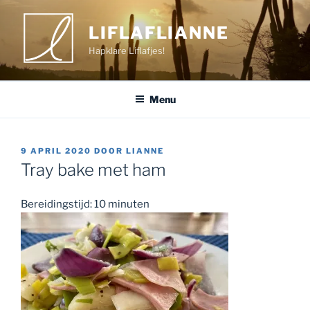
Ga
naar
LIFLAFLIANNE
de
Hapklare Liflafjes!
inhoud
Menu
GEPLAATST
9 APRIL 2020
DOOR
LIANNE
OP
Tray bake met ham
Bereidingstijd: 10 minuten