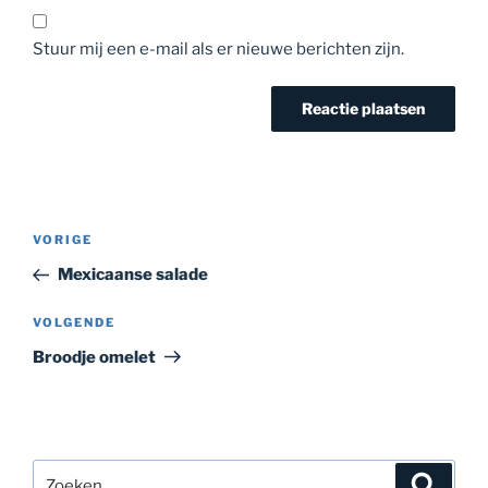
Stuur mij een e-mail als er nieuwe berichten zijn.
Bericht
Vorig
VORIGE
navigatie
bericht
Mexicaanse salade
Volgend
VOLGENDE
bericht
Broodje omelet
Zoeken
Zoeke