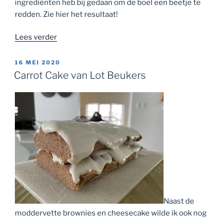
ingrediënten heb bij gedaan om de boel een beetje te
redden. Zie hier het resultaat!
“‘Gezonde’
Lees verder
chocoladekoekjes
met
GEPLAATST
16 MEI 2020
OP
hagelslag”
Carrot Cake van Lot Beukers
Naast de
moddervette brownies en cheesecake wilde ik ook nog