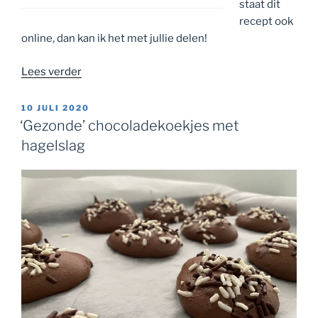
staat dit
recept ook
online, dan kan ik het met jullie delen!
“Fluffy
Lees verder
Protein
Pancakes
GEPLAATST
10 JULI 2020
OP
–
‘Gezonde’ chocoladekoekjes met
Lot
hagelslag
Beukers”