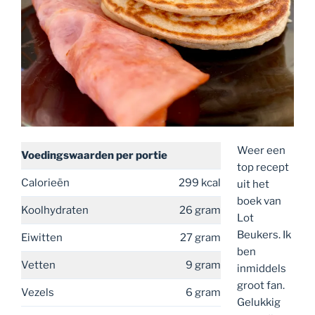
Weer een
Voedingswaarden
per portie
top recept
Calorieën
299 kcal
uit het
boek van
Koolhydraten
26 gram
Lot
Beukers. Ik
Eiwitten
27 gram
ben
Vetten
9 gram
inmiddels
groot fan.
Vezels
6 gram
Gelukkig