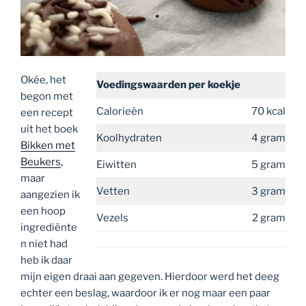
Okée, het
Voedingswaarden
per koekje
begon met
Calorieën
70 kcal
een recept
uit het boek
Koolhydraten
4 gram
Bikken met
Beukers
,
Eiwitten
5 gram
maar
Vetten
3 gram
aangezien ik
een hoop
Vezels
2 gram
ingrediënte
n niet had
heb ik daar
mijn eigen draai aan gegeven. Hierdoor werd het deeg
echter een beslag, waardoor ik er nog maar een paar