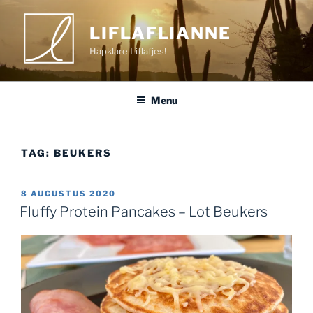
Ga
naar
LIFLAFLIANNE
de
Hapklare Liflafjes!
inhoud
Menu
TAG:
BEUKERS
GEPLAATST
8 AUGUSTUS 2020
OP
Fluffy Protein Pancakes – Lot Beukers