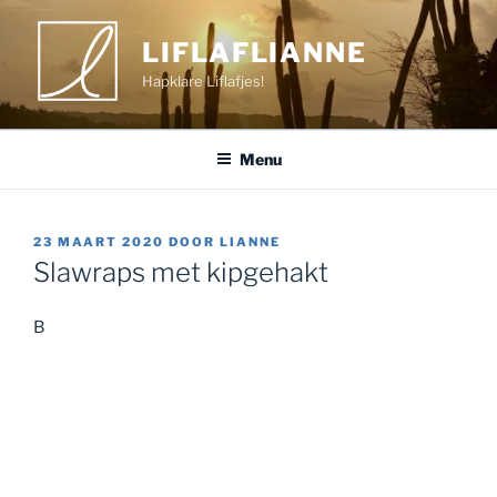
Ga
naar
LIFLAFLIANNE
de
Hapklare Liflafjes!
inhoud
Menu
GEPLAATST
23 MAART 2020
DOOR
LIANNE
OP
Slawraps met kipgehakt
B