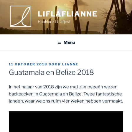
Ga
naar
LIFLAFLIANNE
de
Hapklare Liflafjes!
inhoud
Menu
GEPLAATST
11 OKTOBER 2018
DOOR
LIANNE
OP
Guatamala en Belize 2018
In het najaar van 2018 zijn we met zijn tweeën wezen
backpacken in Guatemala en Belize. Twee fantastische
landen, waar we ons ruim vier weken hebben vermaakt.