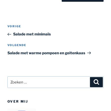
Bericht
Vorig
VORIGE
navigatie
bericht
Salade met minimaïs
Volgend
VOLGENDE
bericht
Salade met warme pompoen en geitenkaas
Zoeken
Zoeke
naar:
OVER MIJ