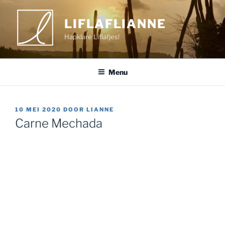
Ga
naar
LIFLAFLIANNE
de
Hapklare Liflafjes!
inhoud
Menu
GEPLAATST
10 MEI 2020
DOOR
LIANNE
OP
Carne Mechada