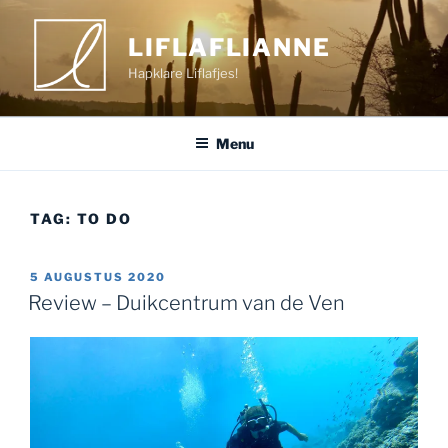
Ga
naar
LIFLAFLIANNE
de
Hapklare Liflafjes!
inhoud
Menu
TAG:
TO DO
GEPLAATST
5 AUGUSTUS 2020
OP
Review – Duikcentrum van de Ven