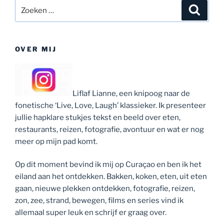
van
Zoeken
Zoeke
de
naar:
Ven”
OVER MIJ
Liflaf Lianne, een knipoog naar de
fonetische ‘Live, Love, Laugh’ klassieker. Ik presenteer
jullie hapklare stukjes tekst en beeld over eten,
restaurants, reizen, fotografie, avontuur en wat er nog
meer op mijn pad komt.
Op dit moment bevind ik mij op Curaçao en ben ik het
eiland aan het ontdekken. Bakken, koken, eten, uit eten
gaan, nieuwe plekken ontdekken, fotografie, reizen,
zon, zee, strand, bewegen, films en series vind ik
allemaal super leuk en schrijf er graag over.