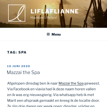
Ga
naar
LIFLAFLIANNE
de
Hapklare Liflafjes!
inhoud
Menu
TAG:
SPA
GEPLAATST
10 JUNI 2020
OP
Mazzai the Spa
Afgelopen dinsdag ben ik naar
Mazzai the Spa
geweest.
Via Facebook en viavia had ik deze naam horen vallen
en ik was erg nieuwsgierig. Via whatsapp heb ik met
Marit een afspraak gemaakt en kreeg ik de locatie door.
Ze zijn drie dagen per week open; dinsdag, vrijdag en