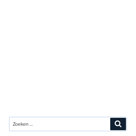
Zoeken
Zoeke
naar: