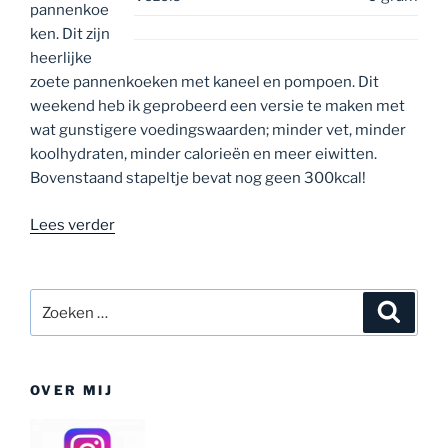
pannenkoe
ken. Dit zijn
heerlijke
zoete pannenkoeken met kaneel en pompoen. Dit
weekend heb ik geprobeerd een versie te maken met
wat gunstigere voedingswaarden; minder vet, minder
koolhydraten, minder calorieën en meer eiwitten.
Bovenstaand stapeltje bevat nog geen 300kcal!
“Macrovriendelijke
Lees verder
pompoen
pannenkoeken”
Zoeken
Zoeke
naar:
OVER MIJ