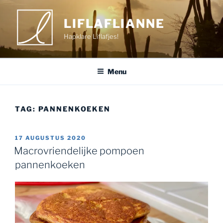
Ga
naar
LIFLAFLIANNE
de
Hapklare Liflafjes!
inhoud
Menu
TAG:
PANNENKOEKEN
GEPLAATST
17 AUGUSTUS 2020
OP
Macrovriendelijke pompoen
pannenkoeken