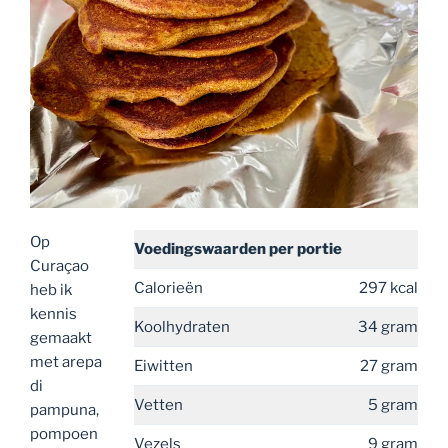
Op
Voedingswaarden
per portie
Curaçao
Calorieën
297 kcal
heb ik
kennis
Koolhydraten
34 gram
gemaakt
met arepa
Eiwitten
27 gram
di
Vetten
5 gram
pampuna,
pompoen
Vezels
9 gram