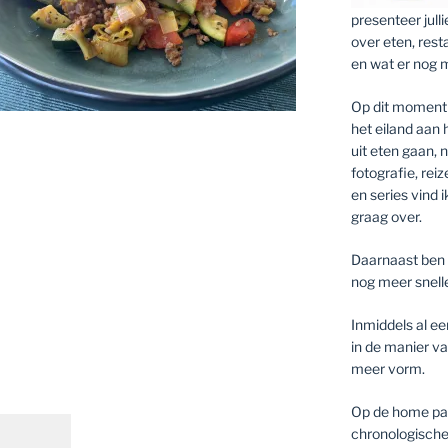
presenteer jull
over eten, rest
en wat er nog 
Op dit moment 
het eiland aan
uit eten gaan,
fotografie, rei
en series vind i
graag over.
Daarnaast ben 
nog meer snell
Inmiddels al ee
in de manier va
meer vorm.
Op de home pagi
chronologische