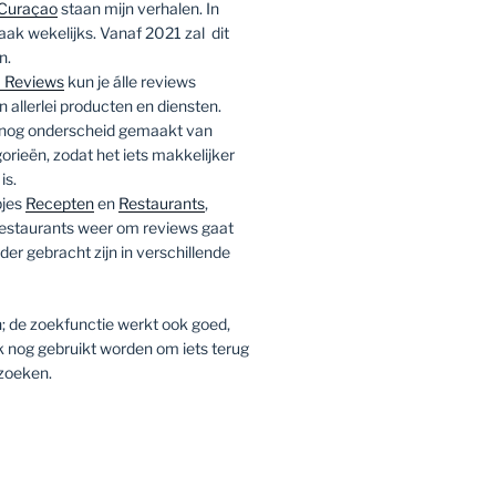
Curaçao
staan mijn verhalen. In
ak wekelijks. Vanaf 2021 zal dit
n.
 Reviews
kun je álle reviews
 allerlei producten en diensten.
 nog onderscheid gemaakt van
rieën, zodat het iets makkelijker
is.
pjes
Recepten
en
Restaurants
,
 restaurants weer om reviews gaat
er gebracht zijn in verschillende
; de zoekfunctie werkt ook goed,
k nog gebruikt worden om iets terug
 zoeken.