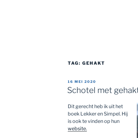
TAG:
GEHAKT
GEPLAATST
16 MEI 2020
OP
Schotel met gehak
Dit gerecht heb ik uit het
boek Lekker en Simpel. Hij
is ook te vinden op hun
website.