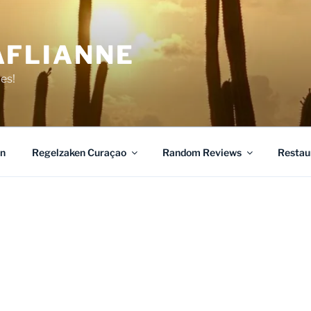
AFLIANNE
jes!
n
Regelzaken Curaçao
Random Reviews
Restau