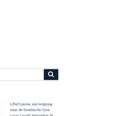
Zoeken
Liflaf Lianne, een knipoog
naar de fonetische ‘Live,
Love, Laugh’ klassieker. Ik