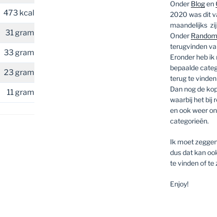
Onder
Blog
en
473 kcal
2020 was dit va
maandelijks zij
31 gram
Onder
Random
terugvinden van
33 gram
Eronder heb ik
bepaalde catego
23 gram
terug te vinden 
Dan nog de ko
11 gram
waarbij het bij
en ook weer ond
categorieën.
Ik moet zeggen
dus dat kan oo
te vinden of te
Enjoy!