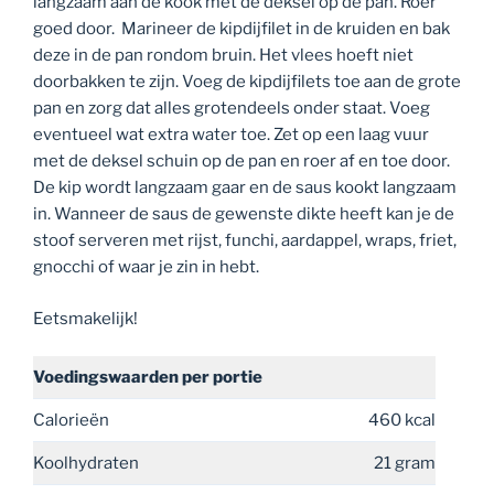
langzaam aan de kook met de deksel op de pan. Roer
goed door. Marineer de kipdijfilet in de kruiden en bak
deze in de pan rondom bruin. Het vlees hoeft niet
doorbakken te zijn. Voeg de kipdijfilets toe aan de grote
pan en zorg dat alles grotendeels onder staat. Voeg
eventueel wat extra water toe. Zet op een laag vuur
met de deksel schuin op de pan en roer af en toe door.
De kip wordt langzaam gaar en de saus kookt langzaam
in. Wanneer de saus de gewenste dikte heeft kan je de
stoof serveren met rijst, funchi, aardappel, wraps, friet,
gnocchi of waar je zin in hebt.
Eetsmakelijk!
Voedingswaarden
per portie
Calorieën
460 kcal
Koolhydraten
21 gram