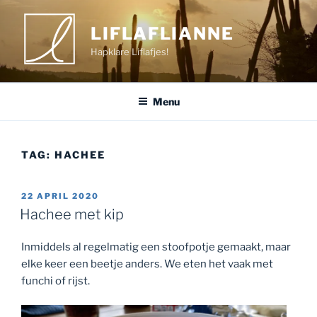
Ga
naar
LIFLAFLIANNE
de
Hapklare Liflafjes!
inhoud
Menu
TAG:
HACHEE
GEPLAATST
22 APRIL 2020
OP
Hachee met kip
Inmiddels al regelmatig een stoofpotje gemaakt, maar
elke keer een beetje anders. We eten het vaak met
funchi of rijst.