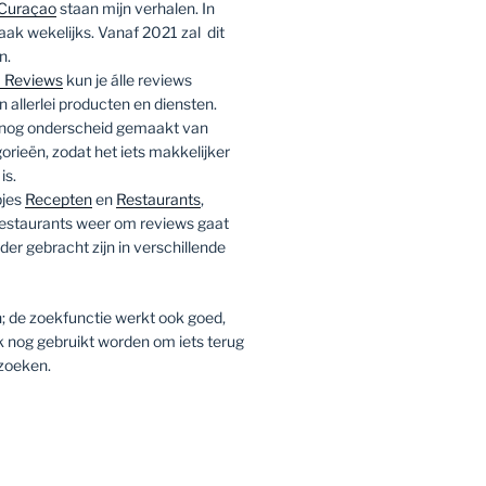
Curaçao
staan mijn verhalen. In
ak wekelijks. Vanaf 2021 zal dit
n.
 Reviews
kun je álle reviews
 allerlei producten en diensten.
 nog onderscheid gemaakt van
rieën, zodat het iets makkelijker
is.
pjes
Recepten
en
Restaurants
,
 restaurants weer om reviews gaat
er gebracht zijn in verschillende
; de zoekfunctie werkt ook goed,
k nog gebruikt worden om iets terug
 zoeken.