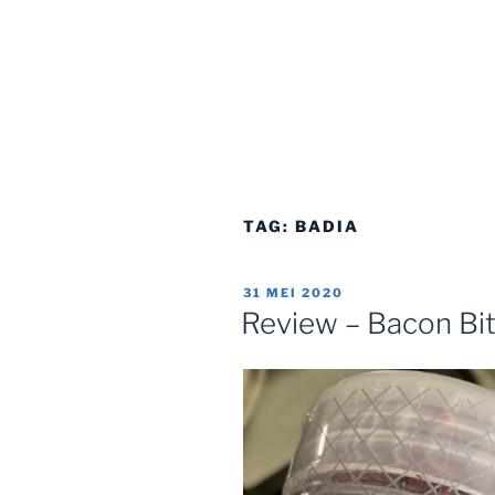
TAG:
BADIA
GEPLAATST
31 MEI 2020
OP
Review – Bacon Bi