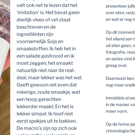
valt ook net te lezen dat het
presenteer jull
‘imitation’ is. Het bevat geen
over eten, rest
en wat er nog 
dierlijk vlees of vet staat
beschreven en de
Op dit moment 
ingrediënten zijn
het eiland aan
voornamelijk Soja en
uit eten gaan,
smaakstoffen. Ik heb het in
fotografie, rei
een salade gestrooid en ik
en series vind i
moet zeggen, het smaakt
graag over.
natuurlijk niet naar de real-
deal, maar lekker was het wel.
Daarnaast ben 
Geeft gewoon net even dat
nog meer snell
rokerige, zoute smaakje, wat
Inmiddels al ee
een hoop gerechten
in de manier va
lekkerder maakt. En het is
meer vorm.
lekker simpel. Ik hoef niet
eerst spekjes uit te bakken.
Op de home pagi
De macro’s zijn op zich ook
chronologische