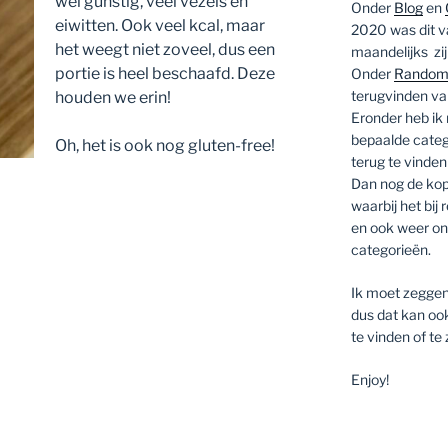
wel gunstig, veel vezels en
Onder
Blog
en
eiwitten. Ook veel kcal, maar
2020 was dit va
het weegt niet zoveel, dus een
maandelijks zij
portie is heel beschaafd. Deze
Onder
Random
terugvinden van
houden we erin!
Eronder heb ik
bepaalde catego
Oh, het is ook nog gluten-free!
terug te vinden 
Dan nog de ko
waarbij het bij
en ook weer ond
categorieën.
Ik moet zeggen
dus dat kan oo
te vinden of te
Enjoy!