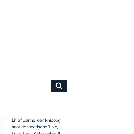
Zoeken
Liflaf Lianne, een knipoog
naar de fonetische ‘Live,
Love, Laugh’ klassieker. Ik