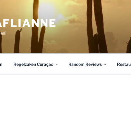
AFLIANNE
jes!
n
Regelzaken Curaçao
Random Reviews
Restau