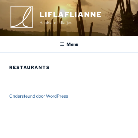
Ga
naar
LIFLAFLIANNE
de
Hapklare Liflafjes!
inhoud
Menu
RESTAURANTS
Ondersteund door WordPress